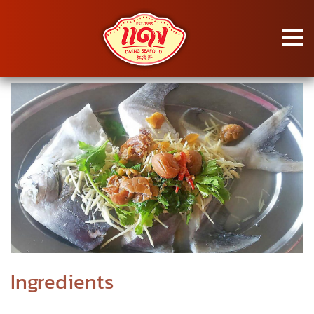
Skip
to
content
Home
/
ปลาเต๋าเต้ยนึ่งบ๊วย
Ingredients